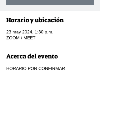
Horario y ubicación
23 may 2024, 1:30 p.m.
ZOOM / MEET
Acerca del evento
HORARIO POR CONFIRMAR.
Compartir este evento
2124presidencia.aneppi@gmail.com
775.121.8705
|
791.913.6682