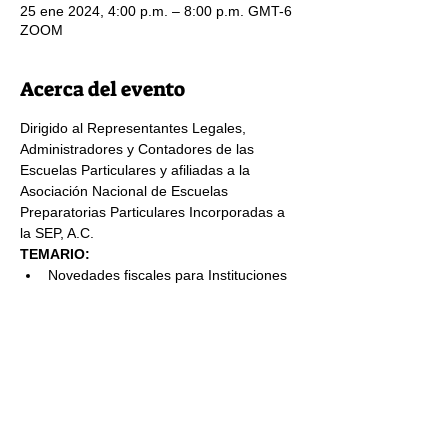
25 ene 2024, 4:00 p.m. – 8:00 p.m. GMT-6
ZOOM
Acerca del evento
Dirigido al Representantes Legales, 
Administradores y Contadores de las 
Escuelas Particulares y afiliadas a la 
Asociación Nacional de Escuelas 
Preparatorias Particulares Incorporadas a 
la SEP, A.C.
TEMARIO:
Novedades fiscales para Instituciones 
educativas.
Cambios en la normatividad del IMSS 
para la afiliación de maestros y 
personal administrativo.
Regulaciones laborales para 
instituciones privadas. 
Ventajas, desventajas y requisitos para 
ser donataria autorizada .