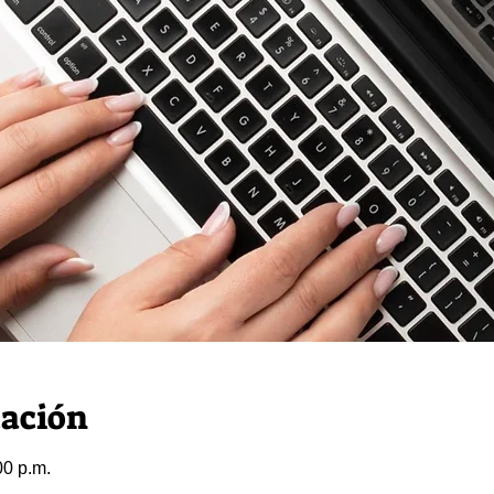
cación
00 p.m.