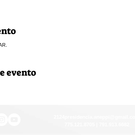
ento
AR.
e evento
2124presidencia.aneppi@gmail.c
775.121.8705 | 791.913.6682