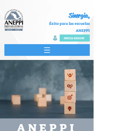
Sinergia,
Éxito para las escuelas
ANEPPI
INICIA SESION
ANEPPI